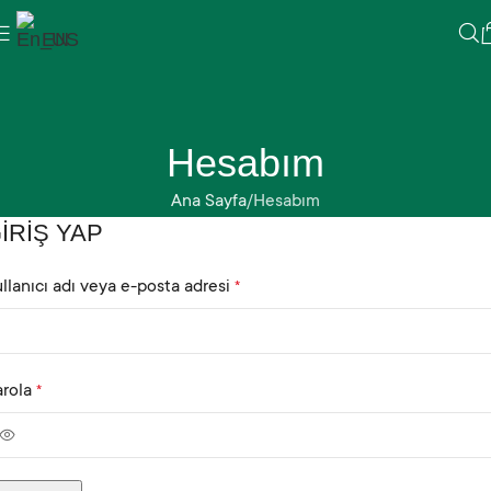
EN
Hesabım
Ana Sayfa
Hesabım
IRIŞ YAP
llanıcı adı veya e-posta adresi
*
arola
*