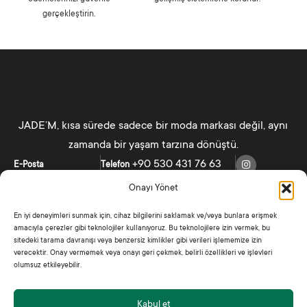
gerçekleştirin.
JADE’M, kısa sürede sadece bir moda markası değil, aynı
zamanda bir yaşam tarzına dönüştü.
+90 530 431 76 63
E-Posta
Telefon
jade@jadem.co
Onayı Yönet
En iyi deneyimleri sunmak için, cihaz bilgilerini saklamak ve/veya bunlara erişmek
Kategoriler
Menü
amacıyla çerezler gibi teknolojiler kullanıyoruz. Bu teknolojilere izin vermek, bu
Kadın
Ana Sayfa
sitedeki tarama davranışı veya benzersiz kimlikler gibi verileri işlememize izin
verecektir. Onay vermemek veya onayı geri çekmek, belirli özellikleri ve işlevleri
Erkek
Mağaza
olumsuz etkileyebilir.
Hakkımızda
Kabul et