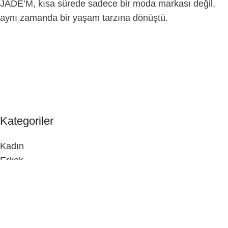
JADE’M, kısa sürede sadece bir moda markası değil,
aynı zamanda bir yaşam tarzına dönüştü.
E-Posta
jade@jadem.co
+90 530 431 76 63
Telefon
Kategoriler
Kadın
Erkek
Menü
Ana Sayfa
Mağaza