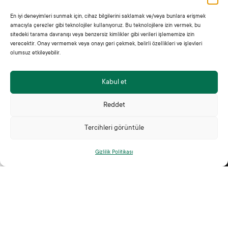
En iyi deneyimleri sunmak için, cihaz bilgilerini saklamak ve/veya bunlara erişmek
amacıyla çerezler gibi teknolojiler kullanıyoruz. Bu teknolojilere izin vermek, bu
sitedeki tarama davranışı veya benzersiz kimlikler gibi verileri işlememize izin
verecektir. Onay vermemek veya onayı geri çekmek, belirli özellikleri ve işlevleri
olumsuz etkileyebilir.
JADE’M, kısa sürede sadece bir moda markası değil, aynı
zamanda bir yaşam tarzına dönüştü.
Kabul et
+90 530 431 76 63
E-Posta
Telefon
jade@jadem.co
Reddet
Tercihleri görüntüle
Kategoriler
Menü
0
Kadın
Ana Sayfa
Gizlilik Politikası
Mağaza
Filtreler
Favoriler
Sepet
Hesabım
Erkek
Mağaza
Hakkımızda
İletişim
Koleksiyonlar
Politikalar