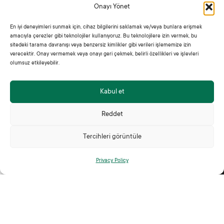
Onayı Yönet
En iyi deneyimleri sunmak için, cihaz bilgilerini saklamak ve/veya bunlara erişmek
amacıyla çerezler gibi teknolojiler kullanıyoruz. Bu teknolojilere izin vermek, bu
sitedeki tarama davranışı veya benzersiz kimlikler gibi verileri işlememize izin
verecektir. Onay vermemek veya onayı geri çekmek, belirli özellikleri ve işlevleri
olumsuz etkileyebilir.
JADE'M has quickly become not just a fashion brand, but
also a lifestyle.
Kabul et
+90 530 431 76 63
Email
Telephone
Reddet
jade@jadem.co
Tercihleri görüntüle
Categories
Menu
0
Woman
Home Page
Privacy Policy
Shop
Filters
Wishlist
Cart
My account
Male
Shop
About Us
Contact