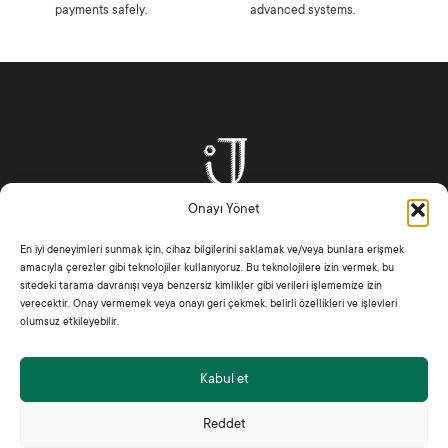
payments safely.
advanced systems.
Onayı Yönet
JADE'M has quickly become not just a fashion brand, but
En iyi deneyimleri sunmak için, cihaz bilgilerini saklamak ve/veya bunlara erişmek
amacıyla çerezler gibi teknolojiler kullanıyoruz. Bu teknolojilere izin vermek, bu
also a lifestyle.
sitedeki tarama davranışı veya benzersiz kimlikler gibi verileri işlememize izin
verecektir. Onay vermemek veya onayı geri çekmek, belirli özellikleri ve işlevleri
+90 530 431 76 63
Email
Telephone
olumsuz etkileyebilir.
jade@jadem.co
Kabul et
Categories
Menu
Woman
Home Page
Reddet