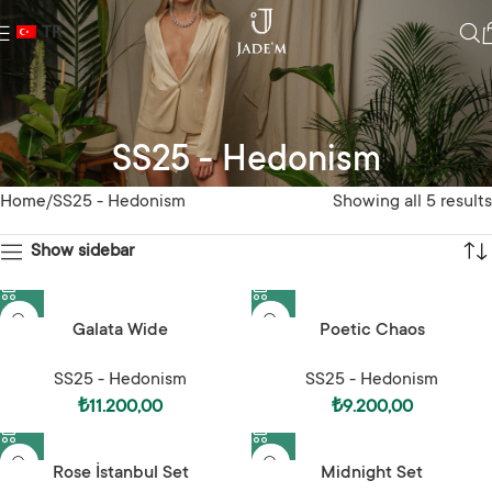
TR
SS25 - Hedonism
Home
SS25 - Hedonism
Showing all 5 results
Show sidebar
Galata Wide
Poetic Chaos
SS25 - Hedonism
SS25 - Hedonism
₺
11.200,00
₺
9.200,00
Rose İstanbul Set
Midnight Set